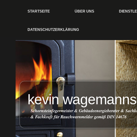
STARTSEITE
ÜBER UNS
DIENSTL
DATENSCHUTZERKLÄRUNG
kevin wagemanns
Schornsteinfegermeister & Gebäudeenergieberater & Sach
& Fachkraft für Rauchwarnmelder gemäß DIN 14676